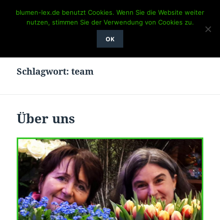
blumen-lex.de benutzt Cookies. Wenn Sie die Website weiter
Blumen LEX
nutzen, stimmen Sie der Verwendung von Cookies zu.
MENÜ
OK
UND
WIDGETS
Schlagwort:
team
Über uns