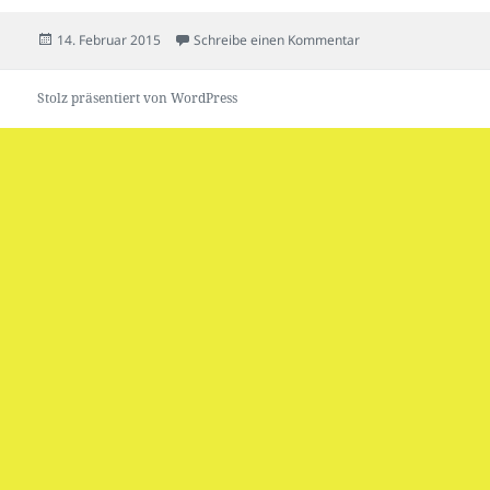
Veröffentlicht
zu Hallo Welt!
14. Februar 2015
Schreibe einen Kommentar
am
Stolz präsentiert von WordPress