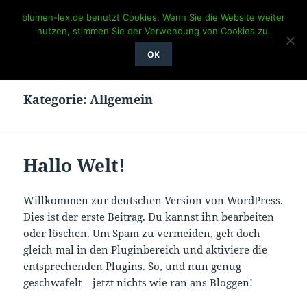
blumen-lex.de benutzt Cookies. Wenn Sie die Website weiter
Blumen LEX
nutzen, stimmen Sie der Verwendung von Cookies zu.
MENÜ
OK
UND
WIDGETS
Kategorie:
Allgemein
Hallo Welt!
Willkommen zur deutschen Version von WordPress.
Dies ist der erste Beitrag. Du kannst ihn bearbeiten
oder löschen. Um Spam zu vermeiden, geh doch
gleich mal in den Pluginbereich und aktiviere die
entsprechenden Plugins. So, und nun genug
geschwafelt – jetzt nichts wie ran ans Bloggen!